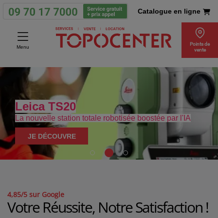
Catalogue en ligne
Points de
Menu
vente
Leica TS20
La nouvelle station totale robotisée boostée par l'IA
JE DÉCOUVRE
4,85/5 sur Google
Votre Réussite, Notre Satisfaction !