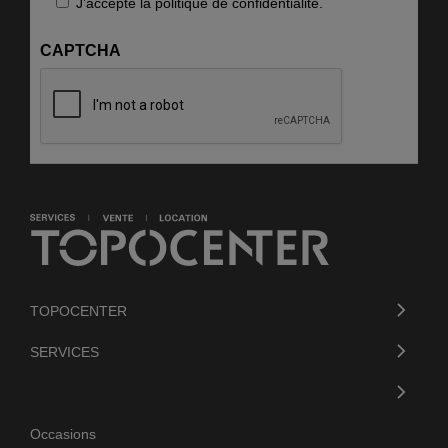
RGPD
J’accepte la politique de confidentialité.
04 67 68 66 86
Ouvert jusqu'à 18h
CAPTCHA
Voir le point de vente >
Topocenter Nantes
8 bis, rue de la Johardière
Saint-Herblain 44800
02 40 92 04 51
Ouvert jusqu'à 17:45
TOPOCENTER
Voir le point de vente >
SERVICES
Topocenter Nancy
80 rue Pasteur
Ludres 54710
Occasions