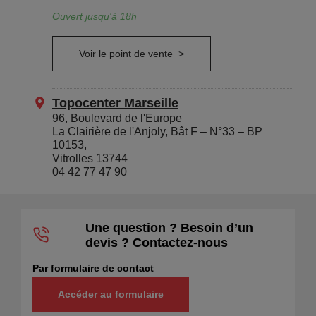
Ouvert jusqu'à 18h
Voir le point de vente >
Topocenter Marseille
96, Boulevard de l'Europe
La Clairière de l'Anjoly, Bât F – N°33 – BP
10153,
Vitrolles 13744
04 42 77 47 90
Ouvert jusqu'à 18h
Une question ? Besoin d’un
Voir le point de vente >
devis ? Contactez-nous
Par formulaire de contact
Topocenter Toulouse
Accéder au formulaire
2 boulevard Hélène Viannay
Toulouse 31100