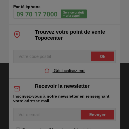
05 62 87 86 50
Par téléphone
Ouvert jusqu'à 17:30
Voir le point de vente >
Trouvez votre point de vente
Topocenter
Topocenter Bordeaux
Votre
17 avenue Léonard de Vinci
code
Pessac 33600
postal
05 56 07 42 70
Géolocalisez-moi
Ouvert jusqu'à 18h
Recevoir la newsletter
Voir le point de vente >
Inscrivez-vous à notre newsletter en renseignant
votre adresse mail
Votre
Topocenter Montpellier
email
34 rue Patrice Lumumba
Montpellier 34070